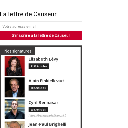
La lettre de Causeur
Nos signatures
Elisabeth Lévy
1190 Articles
Alain Finkielkraut
202 Articles
Cyril Bennasar
231 Articles
https://bennasarlaffranchi.fr
Jean-Paul Brighelli