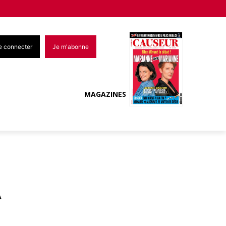
e connecter
Je m'abonne
MAGAZINES
A