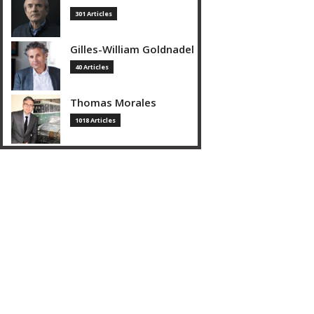
301 Articles
Gilles-William Goldnadel
40 Articles
Thomas Morales
1018 Articles