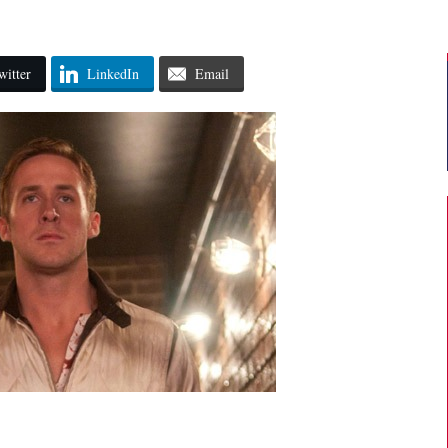
witter
LinkedIn
Email