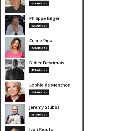
817 Articles
Philippe Bilger
805 Articles
Céline Pina
273 Articles
Didier Desrimais
403 Articles
Sophie de Menthon
116 Articles
Jeremy Stubbs
351 Articles
Ivan Rioufol