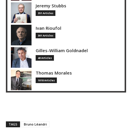
Jeremy Stubbs
351 Articles
Ivan Rioufol
301 Articles
Gilles-William Goldnadel
40 Articles
Thomas Morales
1018 Articles
TAGS
Bruno Léandri