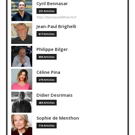
Cyril Bennasar
231 Articles
https://bennasarlaffranchi.fr
Jean-Paul Brighelli
817 Articles
Philippe Bilger
805 Articles
Céline Pina
273 Articles
Didier Desrimais
403 Articles
Sophie de Menthon
116 Articles