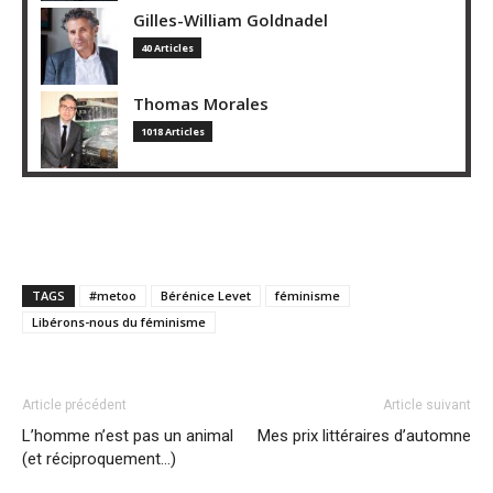
Gilles-William Goldnadel
40 Articles
Thomas Morales
1018 Articles
TAGS
#metoo
Bérénice Levet
féminisme
Libérons-nous du féminisme
Article précédent
Article suivant
L’homme n’est pas un animal
Mes prix littéraires d’automne
(et réciproquement…)