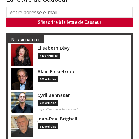
Nos signatures
Elisabeth Lévy
1190 Articles
Alain Finkielkraut
202 Articles
Cyril Bennasar
231 Articles
https://bennasarlaffranchi.fr
Jean-Paul Brighelli
817 Articles