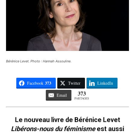
Bérénice Levet. Photo : Hannah Assouline.
373
Facebook
Twitter
LinkedIn
373
Email
PARTAGES
Le nouveau livre de Bérénice Levet
Libérons-nous du féminisme
est aussi