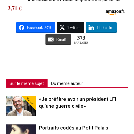
3,71 €
373
Facebook
Twitter
LinkedIn
373
Email
PARTAGES
Sur le même sujet
Du même auteur
Abonné
«Je préfère avoir un président LFI
qu’une guerre civile»
Portraits codés au Petit Palais