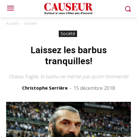
Accueil
Société
Société
Laissez les barbus
tranquilles!
Oiseau fragile, le barbu ne mérite pas qu'on l'emmerde
Christophe Serrière
-
15 décembre 2018