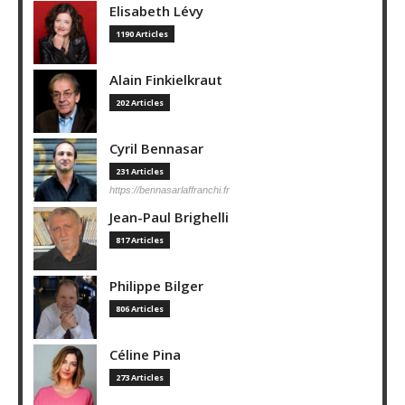
Elisabeth Lévy
1190 Articles
Alain Finkielkraut
202 Articles
Cyril Bennasar
231 Articles
https://bennasarlaffranchi.fr
Jean-Paul Brighelli
817 Articles
Philippe Bilger
806 Articles
Céline Pina
273 Articles