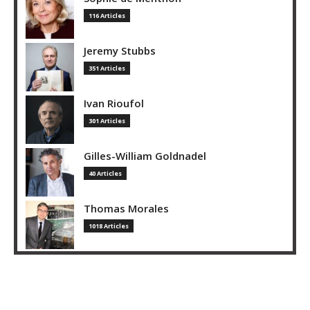
116 Articles
Jeremy Stubbs
351 Articles
Ivan Rioufol
301 Articles
Gilles-William Goldnadel
40 Articles
Thomas Morales
1018 Articles