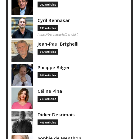
202 Articles
Cyril Bennasar
231 Articles
https://bennasarlaffranchi.fr
Jean-Paul Brighelli
817 Articles
Philippe Bilger
806 Articles
Céline Pina
273 Articles
Didier Desrimais
403 Articles
Sophie de Menthon