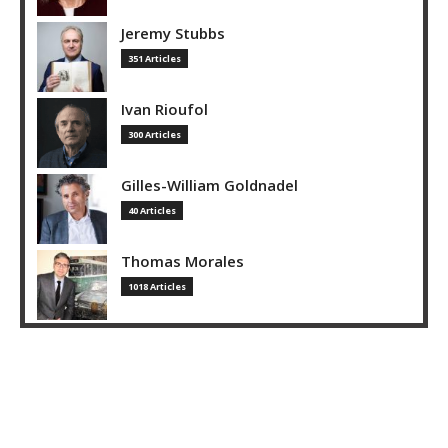
Jeremy Stubbs
351 Articles
Ivan Rioufol
300 Articles
Gilles-William Goldnadel
40 Articles
Thomas Morales
1018 Articles