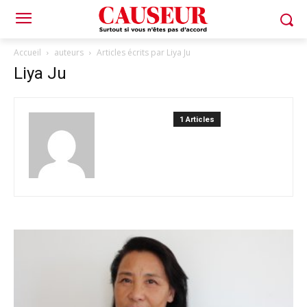
Accueil
auteurs
Articles écrits par Liya Ju
Liya Ju
1 Articles