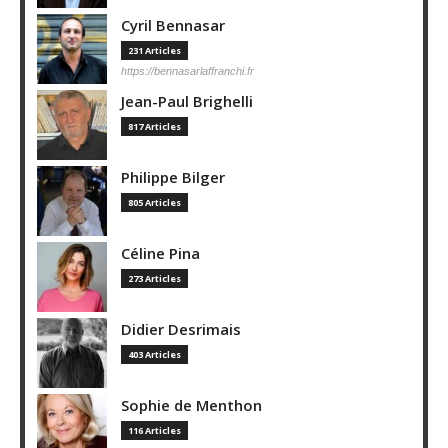
Cyril Bennasar
231 Articles
https://bennasarlaffranchi.fr
Jean-Paul Brighelli
817 Articles
Philippe Bilger
805 Articles
Céline Pina
273 Articles
Didier Desrimais
403 Articles
Sophie de Menthon
116 Articles