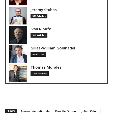
Jeremy Stubbs
351 Articles
Ivan Rioufol
301 Articles
Gilles-William Goldnadel
40 Articles
Thomas Morales
1018 Articles
TAGS
Assemblée nationale
Danièle Obono
Julien Odoul