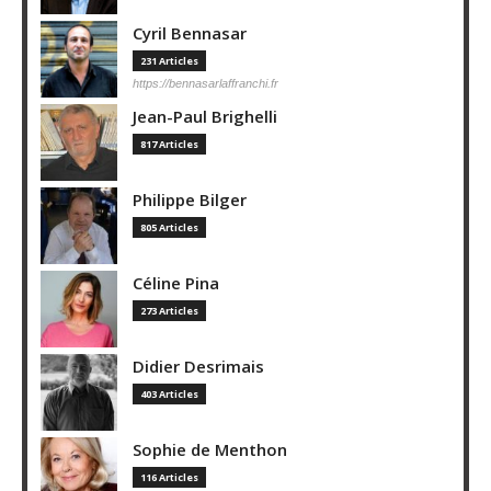
Cyril Bennasar
231 Articles
https://bennasarlaffranchi.fr
Jean-Paul Brighelli
817 Articles
Philippe Bilger
805 Articles
Céline Pina
273 Articles
Didier Desrimais
403 Articles
Sophie de Menthon
116 Articles