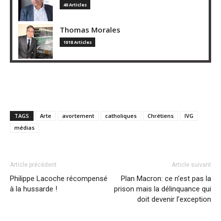
40 Articles
Thomas Morales
1018 Articles
TAGS
Arte
avortement
catholiques
Chrétiens
IVG
médias
Article précédent
Article suivant
Philippe Lacoche récompensé
Plan Macron: ce n’est pas la
à la hussarde !
prison mais la délinquance qui
doit devenir l’exception