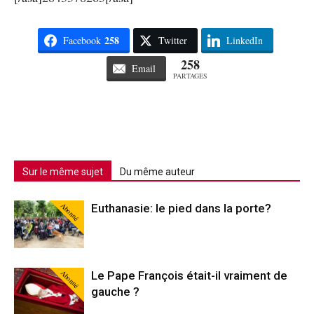
258
Facebook
Twitter
LinkedIn
258
Email
PARTAGES
Sur le même sujet
Du même auteur
Abonné
Euthanasie: le pied dans la porte?
Abonné
Le Pape François était-il vraiment de
gauche ?