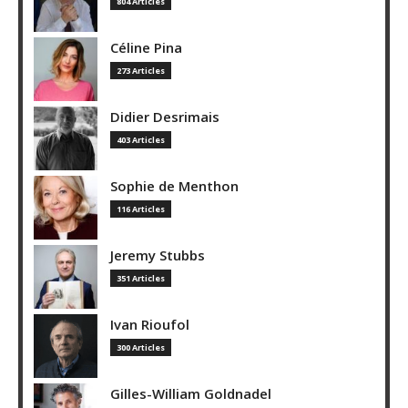
804 Articles
Céline Pina
273 Articles
Didier Desrimais
403 Articles
Sophie de Menthon
116 Articles
Jeremy Stubbs
351 Articles
Ivan Rioufol
300 Articles
Gilles-William Goldnadel