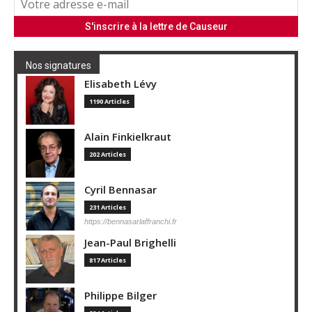
Nos signatures
Elisabeth Lévy
1190 Articles
Alain Finkielkraut
202 Articles
Cyril Bennasar
231 Articles
https://bennasarlaffranchi.fr
Jean-Paul Brighelli
817 Articles
Philippe Bilger