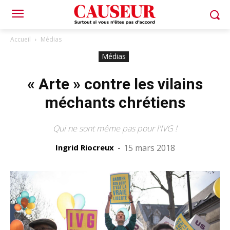
Accueil
Médias
Médias
« Arte » contre les vilains
méchants chrétiens
Qui ne sont même pas pour l'IVG !
Ingrid Riocreux
-
15 mars 2018