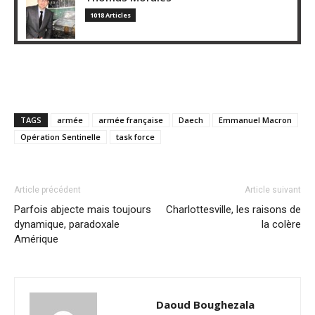
1018 Articles
TAGS
armée
armée française
Daech
Emmanuel Macron
Opération Sentinelle
task force
Article précédent
Article suivant
Parfois abjecte mais toujours
Charlottesville, les raisons de
dynamique, paradoxale
la colère
Amérique
Daoud Boughezala