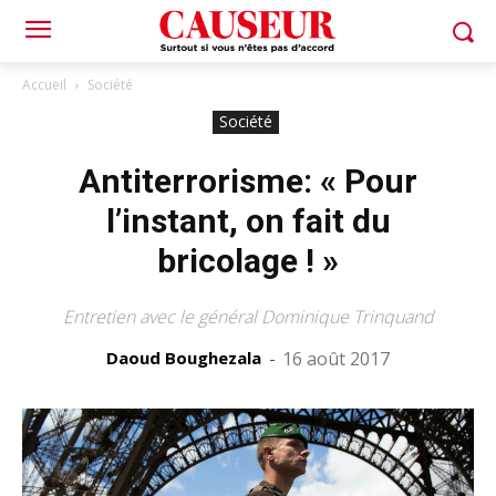
Accueil
Société
Société
Antiterrorisme: « Pour
l’instant, on fait du
bricolage ! »
Entretien avec le général Dominique Trinquand
Daoud Boughezala
-
16 août 2017