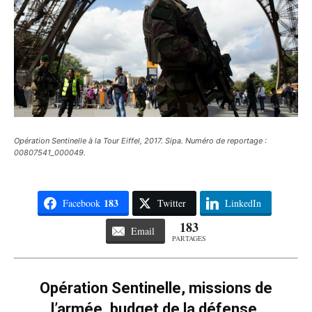
Opération Sentinelle à la Tour Eiffel, 2017. Sipa. Numéro de reportage :
00807541_000049.
183
Facebook
Twitter
LinkedIn
183
Email
PARTAGES
Opération Sentinelle, missions de
l’armée, budget de la défense,