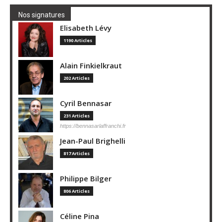
Nos signatures
Elisabeth Lévy
1190 Articles
Alain Finkielkraut
202 Articles
Cyril Bennasar
231 Articles
https://bennasarlaffranchi.fr
Jean-Paul Brighelli
817 Articles
Philippe Bilger
806 Articles
Céline Pina