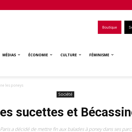
Boutique
S
MÉDIAS
ÉCONOMIE
CULTURE
FÉMINISME
ine les poneys
Société
les sucettes et Bécassin
e Paris a décidé de mettre fin aux balades à poney dans ses par