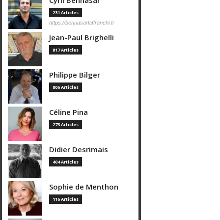
Cyril Bennasar
231 Articles
https://bennasarlaffranchi.fr
Jean-Paul Brighelli
817 Articles
Philippe Bilger
806 Articles
Céline Pina
273 Articles
Didier Desrimais
404 Articles
Sophie de Menthon
116 Articles