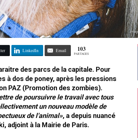
Image
103
ter
LinkedIn
Email
PARTAGES
raitre des parcs de la capitale. Pour
des à dos de poney, après les pressions
ion PAZ (Promotion des zombies).
tre de poursuivre le travail avec tous
collectivement un nouveau modèle de
pectueux de l’animal»
, a depuis nuancé
, adjoint à la Mairie de Paris.