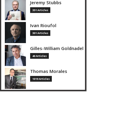
Jeremy Stubbs
351 Articles
Ivan Rioufol
301 Articles
Gilles-William Goldnadel
40 Articles
Thomas Morales
1019 Articles