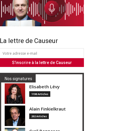
La lettre de Causeur
Nos signatures
Elisabeth Lévy
1190 Articles
Alain Finkielkraut
202 Articles