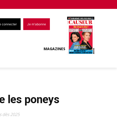
e connecter
Je m'abonne
MAGAZINES
e les poneys
cs dès 2025