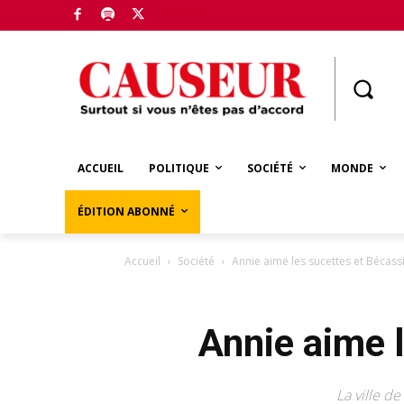
Boutique
ACCUEIL
POLITIQUE
SOCIÉTÉ
MONDE
ÉDITION ABONNÉ
Accueil
Société
Annie aime les sucettes et Bécass
Annie aime 
La ville d