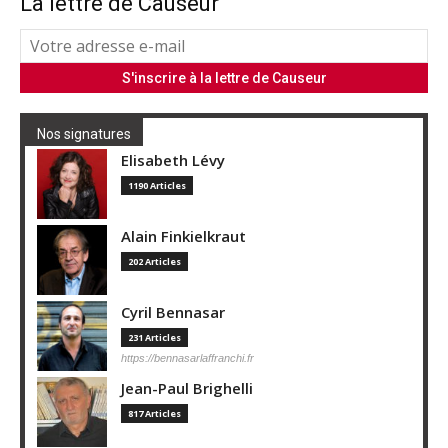
La lettre de Causeur
Nos signatures
Elisabeth Lévy
1190 Articles
Alain Finkielkraut
202 Articles
Cyril Bennasar
231 Articles
https://bennasarlaffranchi.fr
Jean-Paul Brighelli
817 Articles