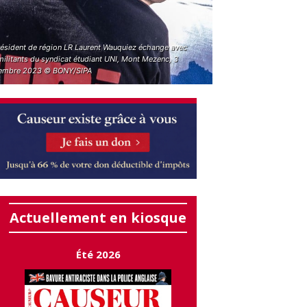
résident de région LR Laurent Wauquiez échange avec
militants du syndicat étudiant UNI, Mont Mezenc, 3
embre 2023 © BONY/SIPA
Actuellement en kiosque
Été 2026