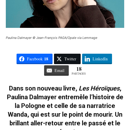
Paulina Dalmayer © Jean-François PAGA/Opale via Lemmage
18
Facebook
Twitter
LinkedIn
18
Email
PARTAGES
Dans son nouveau livre,
Les Héroïques
,
Paulina Dalmayer entremêle l’histoire de
la Pologne et celle de sa narratrice
Wanda, qui est sur le point de mourir. Un
brillant aller-retour entre le passé et le