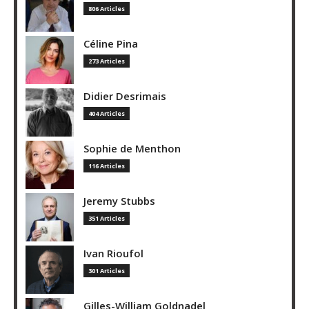
806 Articles
Céline Pina
273 Articles
Didier Desrimais
404 Articles
Sophie de Menthon
116 Articles
Jeremy Stubbs
351 Articles
Ivan Rioufol
301 Articles
Gilles-William Goldnadel