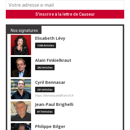
Nos signatures
Elisabeth Lévy
1190 Articles
Alain Finkielkraut
202 Articles
Cyril Bennasar
231 Articles
https://bennasarlaffranchi.fr
Jean-Paul Brighelli
817 Articles
Philippe Bilger