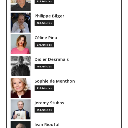
817 Articles
Philippe Bilger
805 Articles
Céline Pina
273 Articles
Didier Desrimais
403 Articles
Sophie de Menthon
116 Articles
Jeremy Stubbs
351 Articles
Ivan Rioufol