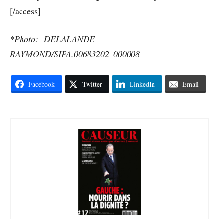
[/access]
*Photo:
DELALANDE
RAYMOND/SIPA.00683202_000008
Facebook
Twitter
LinkedIn
Email