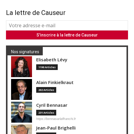
La lettre de Causeur
Nos signatures
Elisabeth Lévy
1190 Articles
Alain Finkielkraut
202 Articles
Cyril Bennasar
231 Articles
https://bennasarlaffranchi.fr
Jean-Paul Brighelli