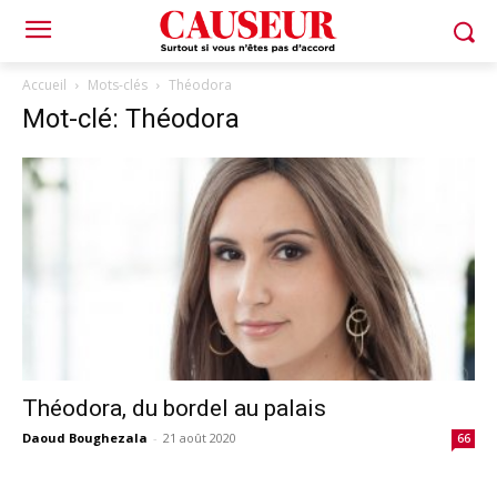
Accueil
Mots-clés
Théodora
Mot-clé: Théodora
Théodora, du bordel au palais
Daoud Boughezala
-
21 août 2020
66