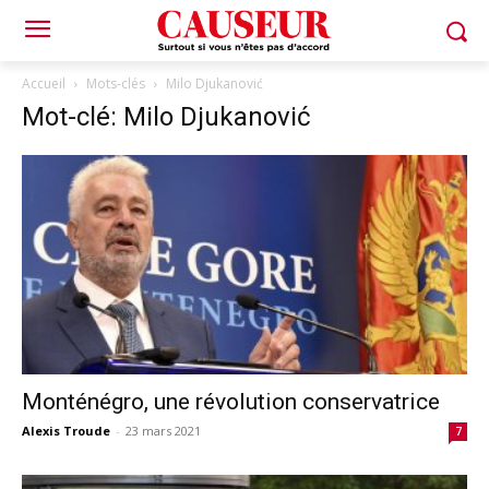
Accueil
Mots-clés
Milo Djukanović
Mot-clé: Milo Djukanović
Monténégro, une révolution conservatrice
Alexis Troude
-
23 mars 2021
7