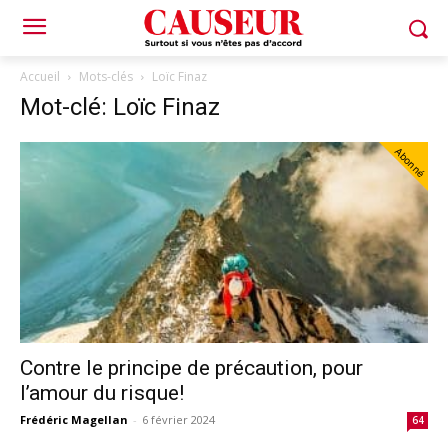
Accueil
Mots-clés
Loïc Finaz
Mot-clé: Loïc Finaz
Abonné
Contre le principe de précaution, pour
l’amour du risque!
Frédéric Magellan
-
6 février 2024
64