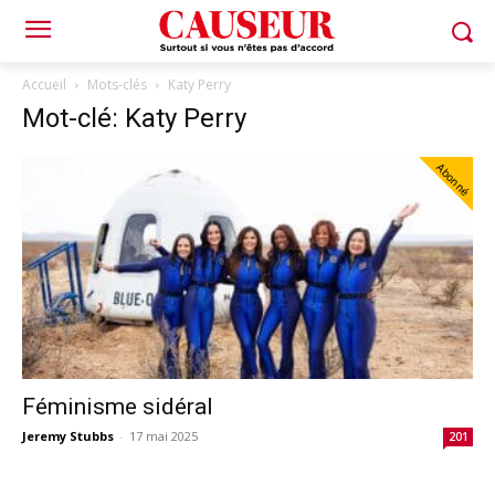
Accueil
Mots-clés
Katy Perry
Mot-clé: Katy Perry
Abonné
Féminisme sidéral
Jeremy Stubbs
-
17 mai 2025
201