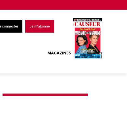
e connecter
Je m'abonne
MAGAZINES