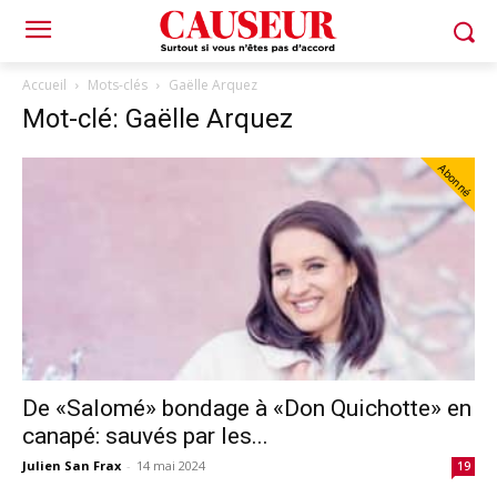
Accueil
Mots-clés
Gaëlle Arquez
Mot-clé: Gaëlle Arquez
Abonné
De «Salomé» bondage à «Don Quichotte» en
canapé: sauvés par les...
Julien San Frax
-
14 mai 2024
19