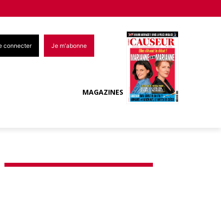
e connecter
Je m'abonne
MAGAZINES