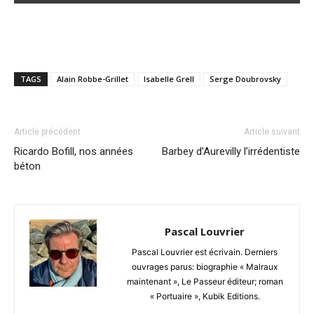
TAGS
Alain Robbe-Grillet
Isabelle Grell
Serge Doubrovsky
Article précédent
Article suivant
Ricardo Bofill, nos années
Barbey d’Aurevilly l’irrédentiste
béton
Pascal Louvrier
Pascal Louvrier est écrivain. Derniers
ouvrages parus: biographie « Malraux
maintenant », Le Passeur éditeur; roman
« Portuaire », Kubik Editions.