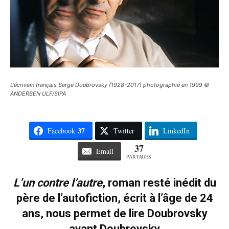
L'écrivain français Serge Doubrovsky (1928-2017) photographié en 1999 ©
ANDERSEN ULF/SIPA
37
Facebook
Twitter
LinkedIn
37
Email
PARTAGES
L’un contre l’autre
, roman resté inédit du
père de l’autofiction, écrit à l’âge de 24
ans, nous permet de lire Doubrovsky
avant Doubrovsky