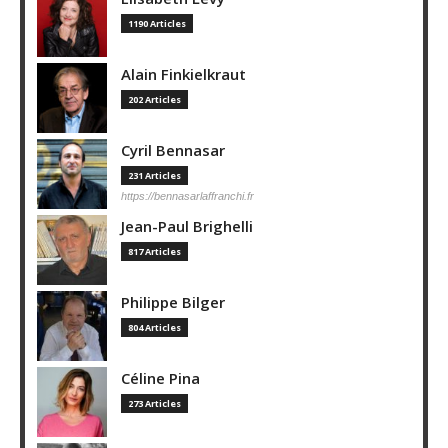
1190 Articles
Alain Finkielkraut
202 Articles
Cyril Bennasar
231 Articles
https://bennasarlaffranchi.fr
Jean-Paul Brighelli
817 Articles
Philippe Bilger
804 Articles
Céline Pina
273 Articles