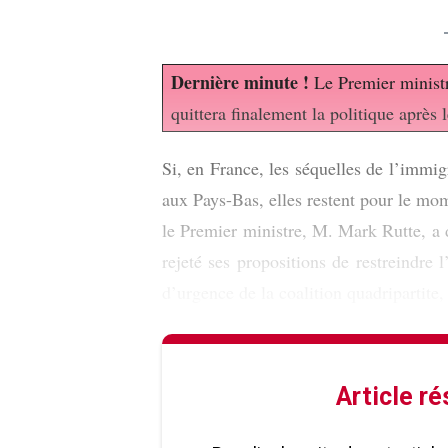
Dernière minute !
Le Premier ministr
quittera finalement la politique après l
Si, en France, les séquelles de l’immi
aux Pays-Bas, elles restent pour le mome
le Premier ministre, M. Mark Rutte, a
rejeté ses propositions de restreindre
d’urgence de la coalition quadripartite, 
Article r