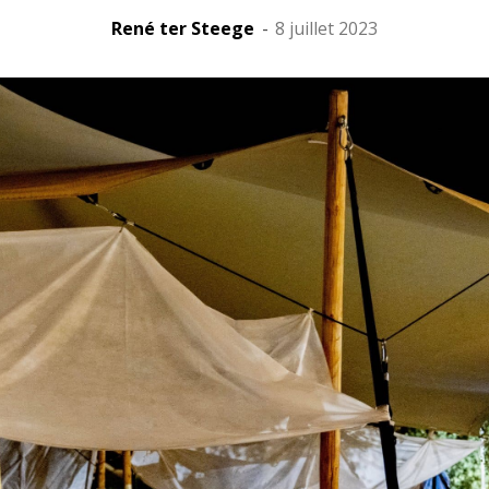
René ter Steege
-
8 juillet 2023