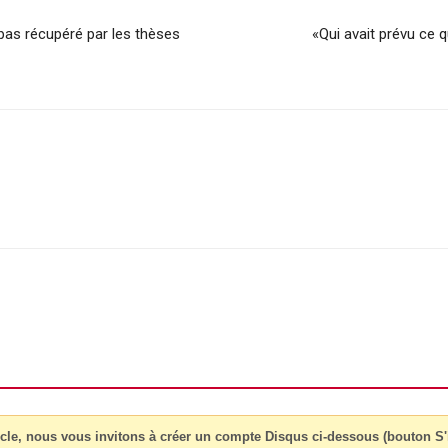
 pas récupéré par les thèses
«Qui avait prévu ce q
cle, nous vous invitons à créer un compte Disqus ci-dessous (bouton S'i