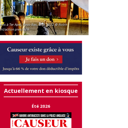
ants à Ter Apel, Pays-Bas, août 2022 © Robin
cht/action pres/SIPA
Actuellement en kiosque
Été 2026