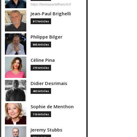
https://bennasarlaffranchi.fr
Jean-Paul Brighelli
817 Articles
Philippe Bilger
805 Articles
Céline Pina
273 Articles
Didier Desrimais
403 Articles
Sophie de Menthon
116 Articles
Jeremy Stubbs