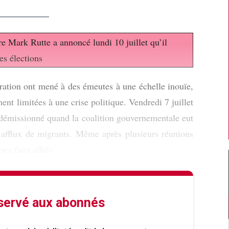
e Mark Rutte a annoncé lundi 10 juillet qu’il
es élections
gration ont mené à des émeutes à une échelle inouïe,
nt limitées à une crise politique. Vendredi 7 juillet
 démissionné quand la coalition gouvernementale eut
 l’afflux de migrants. Même après plusieurs réunions
ses faux alliés
éservé aux abonnés