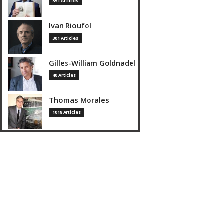
351 Articles
Ivan Rioufol
301 Articles
Gilles-William Goldnadel
40 Articles
Thomas Morales
1018 Articles