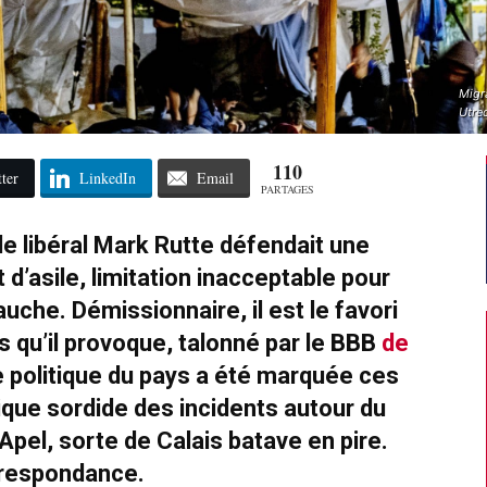
Migr
Utre
110
ter
LinkedIn
Email
PARTAGES
le libéral Mark Rutte défendait une
t d’asile, limitation inacceptable pour
auche. Démissionnaire, il est le favori
s qu’il provoque, talonné par le BBB
de
ie politique du pays a été marquée ces
ique sordide des incidents autour du
Apel, sorte de Calais batave en pire.
respondance.