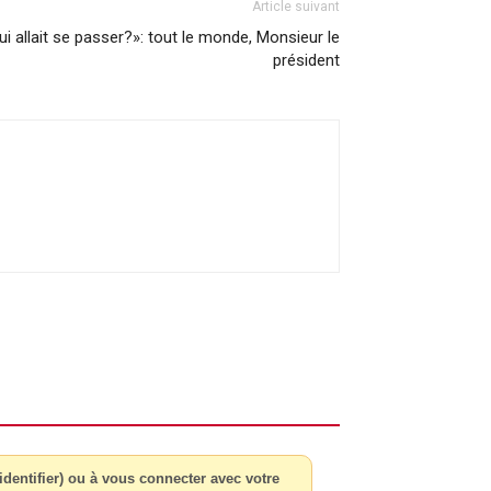
Article suivant
ui allait se passer?»: tout le monde, Monsieur le
président
dentifier) ou à vous connecter avec votre