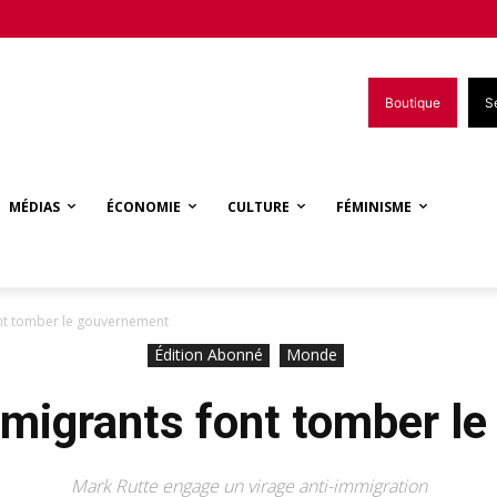
Boutique
S
MÉDIAS
ÉCONOMIE
CULTURE
FÉMINISME
ont tomber le gouvernement
Édition Abonné
Monde
 migrants font tomber l
Mark Rutte engage un virage anti-immigration