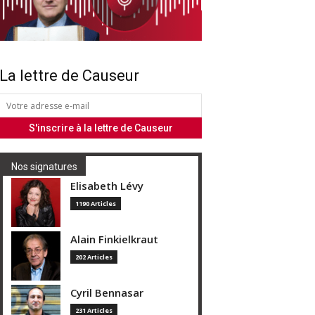
La lettre de Causeur
Nos signatures
Elisabeth Lévy
1190 Articles
Alain Finkielkraut
202 Articles
Cyril Bennasar
231 Articles