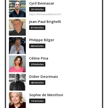
Cyril Bennasar
231 Articles
https://bennasarlaffranchi.fr
Jean-Paul Brighelli
817 Articles
Philippe Bilger
805 Articles
Céline Pina
273 Articles
Didier Desrimais
403 Articles
Sophie de Menthon
116 Articles