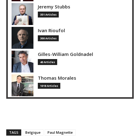
Jeremy Stubbs
351 Articles
Ivan Rioufol
300 Articles
Gilles-William Goldnadel
40 Articles
Thomas Morales
1018 Articles
TAGS
Belgique
Paul Magnette