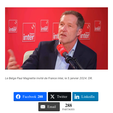
Le Belge Paul Magnette invité de France inter, le 5 janvier 2024. DR.
288
Facebook
Twitter
LinkedIn
288
Email
PARTAGES