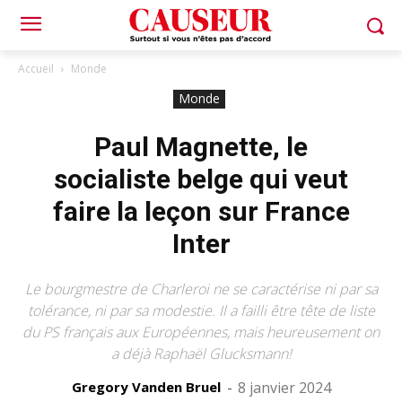
Accueil
Monde
Monde
Paul Magnette, le
socialiste belge qui veut
faire la leçon sur France
Inter
Le bourgmestre de Charleroi ne se caractérise ni par sa
tolérance, ni par sa modestie. Il a failli être tête de liste
du PS français aux Européennes, mais heureusement on
a déjà Raphaël Glucksmann!
Gregory Vanden Bruel
-
8 janvier 2024