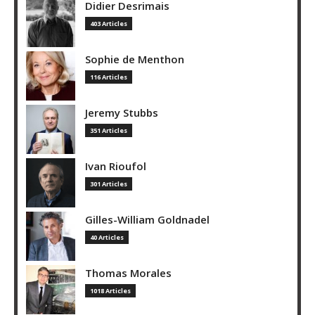
Didier Desrimais
403 Articles
Sophie de Menthon
116 Articles
Jeremy Stubbs
351 Articles
Ivan Rioufol
301 Articles
Gilles-William Goldnadel
40 Articles
Thomas Morales
1018 Articles