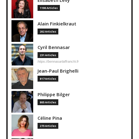
Elisabeth Lévy
1190 Articles
Alain Finkielkraut
202 Articles
Cyril Bennasar
231 Articles
https://bennasarlaffranchi.fr
Jean-Paul Brighelli
817 Articles
Philippe Bilger
805 Articles
Céline Pina
273 Articles