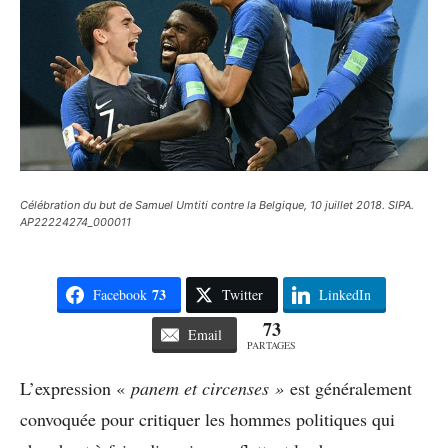
Célébration du but de Samuel Umtiti contre la Belgique, 10 juillet 2018. SIPA.
AP22224274_000011
73
Facebook
Twitter
LinkedIn
73
Email
PARTAGES
L’expression «
panem et circenses »
est généralement
convoquée pour critiquer les hommes politiques qui