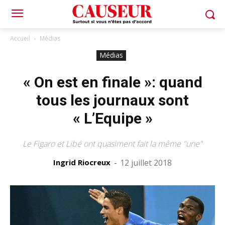
Accueil
Médias
Médias
« On est en finale »: quand
tous les journaux sont
« L’Equipe »
Le Figaro et Libé ont quasiment fait la même "une"
Ingrid Riocreux
-
12 juillet 2018