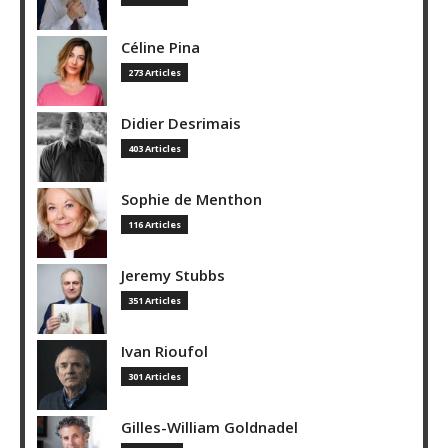
Céline Pina
273 Articles
Didier Desrimais
403 Articles
Sophie de Menthon
116 Articles
Jeremy Stubbs
351 Articles
Ivan Rioufol
301 Articles
Gilles-William Goldnadel