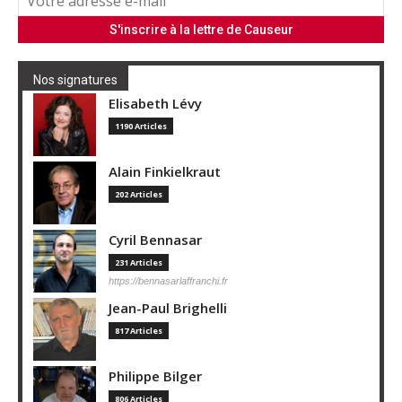
Nos signatures
Elisabeth Lévy
1190 Articles
Alain Finkielkraut
202 Articles
Cyril Bennasar
231 Articles
https://bennasarlaffranchi.fr
Jean-Paul Brighelli
817 Articles
Philippe Bilger
806 Articles