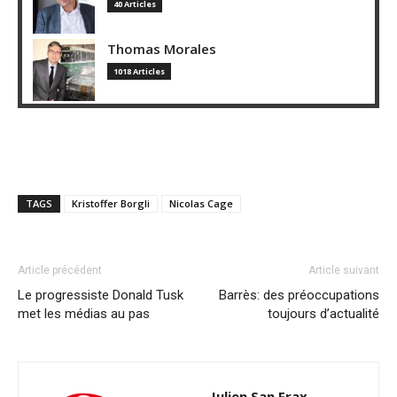
40 Articles
Thomas Morales
1018 Articles
TAGS
Kristoffer Borgli
Nicolas Cage
Article précédent
Article suivant
Le progressiste Donald Tusk
Barrès: des préoccupations
met les médias au pas
toujours d’actualité
Julien San Frax