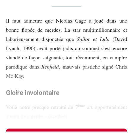
Il faut admettre que Nicolas Cage a joué dans une
bonne flopée de merdes. La star multimillionnaire et
laborieusement disjonctée que
Sailor et Lula
(David
Lynch, 1990) avait porté jadis au sommet s’est encore
viandé de façon saignante, tout récemment, en vampire
parodique dans
Renfield
, mauvais pastiche signé Chris
Mc Kay.
Gloire involontaire
ème
Voilà notre presque retraité du 7
art opportunément
atteint de calvitie – excellent