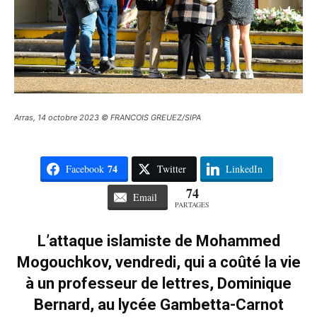
Arras, 14 octobre 2023 © FRANCOIS GREUEZ/SIPA
74
Facebook
Twitter
LinkedIn
74
Email
PARTAGES
L’attaque islamiste de Mohammed
Mogouchkov, vendredi, qui a coûté la vie
à un professeur de lettres, Dominique
Bernard, au lycée Gambetta-Carnot