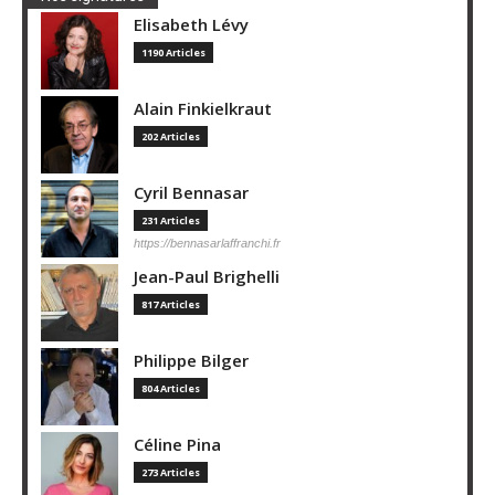
Elisabeth Lévy
1190 Articles
Alain Finkielkraut
202 Articles
Cyril Bennasar
231 Articles
https://bennasarlaffranchi.fr
Jean-Paul Brighelli
817 Articles
Philippe Bilger
804 Articles
Céline Pina
273 Articles