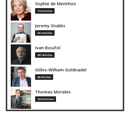
Sophie de Menthon
116 Articles
Jeremy Stubbs
351 Articles
Ivan Rioufol
301 Articles
Gilles-William Goldnadel
40 Articles
Thomas Morales
1019 Articles