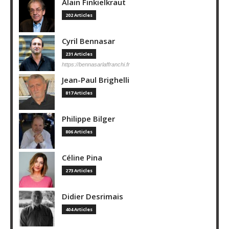
Alain Finkielkraut
202 Articles
Cyril Bennasar
231 Articles
https://bennasarlaffranchi.fr
Jean-Paul Brighelli
817 Articles
Philippe Bilger
806 Articles
Céline Pina
273 Articles
Didier Desrimais
404 Articles