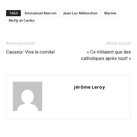
TAGS
Emmanuel Macron
Jean-Luc Mélenchon
Marine
McFly et Carlito
Article précédent
Article suivant
Causeur: Viva la corrida!
« Ce n’étaient que des
catholiques après tout! »
Jérôme Leroy