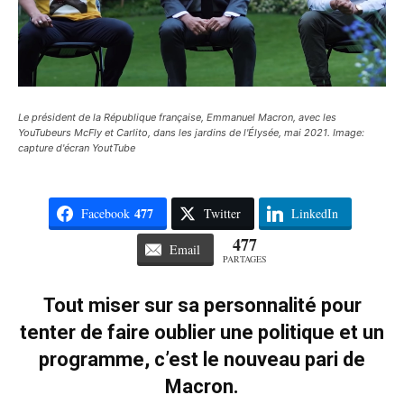
Le président de la République française, Emmanuel Macron, avec les
YouTubeurs McFly et Carlito, dans les jardins de l'Élysée, mai 2021. Image:
capture d'écran YoutTube
477
Facebook
Twitter
LinkedIn
477
Email
PARTAGES
Tout miser sur sa personnalité pour
tenter de faire oublier une politique et un
programme, c’est le nouveau pari de
Macron.