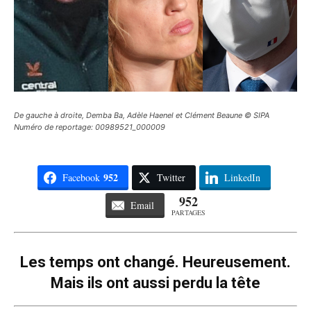
De gauche à droite, Demba Ba, Adèle Haenel et Clément Beaune © SIPA
Numéro de reportage: 00989521_000009
952
Facebook
Twitter
LinkedIn
952
Email
PARTAGES
Les temps ont changé. Heureusement.
Mais ils ont aussi perdu la tête