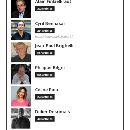
Alain Finkielkraut
202 Articles
Cyril Bennasar
231 Articles
https://bennasarlaffranchi.fr
Jean-Paul Brighelli
817 Articles
Philippe Bilger
806 Articles
Céline Pina
273 Articles
Didier Desrimais
403 Articles