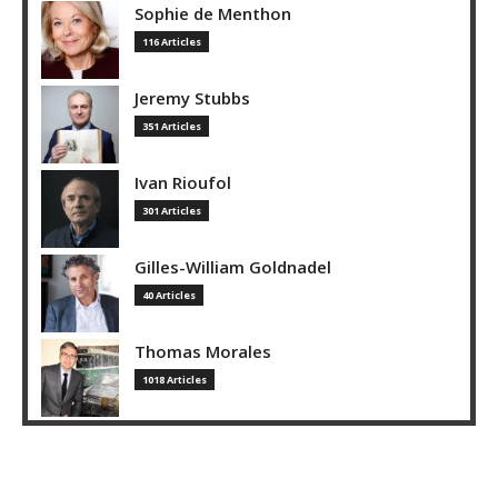
Sophie de Menthon
116 Articles
Jeremy Stubbs
351 Articles
Ivan Rioufol
301 Articles
Gilles-William Goldnadel
40 Articles
Thomas Morales
1018 Articles