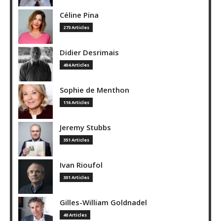
Céline Pina
273 Articles
Didier Desrimais
404 Articles
Sophie de Menthon
116 Articles
Jeremy Stubbs
351 Articles
Ivan Rioufol
301 Articles
Gilles-William Goldnadel
40 Articles