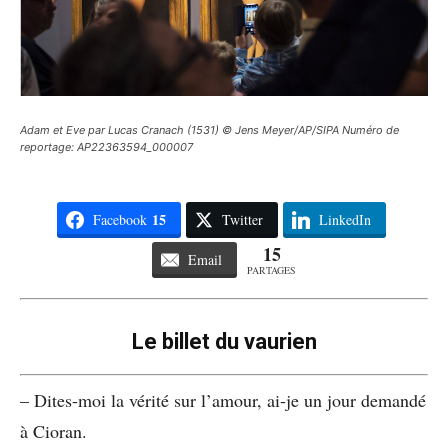
Adam et Eve par Lucas Cranach (1531) © Jens Meyer/AP/SIPA Numéro de
reportage: AP22363594_000007
15
Facebook
Twitter
LinkedIn
15
Email
PARTAGES
Le billet du vaurien
– Dites-moi la vérité sur l’amour, ai-je un jour demandé
à Cioran.