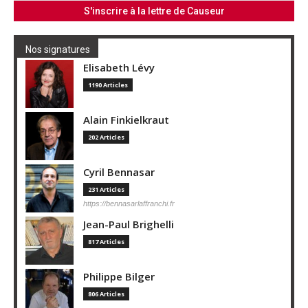
Nos signatures
Elisabeth Lévy
1190 Articles
Alain Finkielkraut
202 Articles
Cyril Bennasar
231 Articles
https://bennasarlaffranchi.fr
Jean-Paul Brighelli
817 Articles
Philippe Bilger
806 Articles