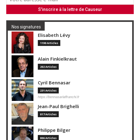
Nos signatures
Elisabeth Lévy
1190 Articles
Alain Finkielkraut
202 Articles
Cyril Bennasar
231 Articles
https://bennasarlaffranchi.fr
Jean-Paul Brighelli
817 Articles
Philippe Bilger
806 Articles