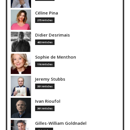
Céline Pina
273 Articles
Didier Desrimais
403 Articles
Sophie de Menthon
116 Articles
Jeremy Stubbs
351 Articles
Ivan Rioufol
301 Articles
Gilles-William Goldnadel