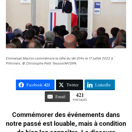
Emmanuel Macron commémore la rafle du Vel d'Hiv le 17 juillet 2022 à
Pithiviers. © Christophe Petit Tesson/AP/SIPA
421
Facebook
Twitter
LinkedIn
421
Email
PARTAGES
Commémorer des événements dans
notre passé est louable, mais à condition