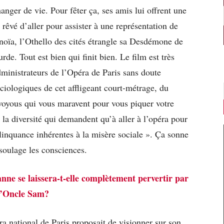
hanger de vie. Pour fêter ça, ses amis lui offrent une
 rêvé d’aller pour assister à une représentation de
oïa, l’Othello des cités étrangle sa Desdémone de
de. Tout est bien qui finit bien. Le film est très
inistrateurs de l’Opéra de Paris sans doute
iologiques de cet affligeant court-métrage, du
 voyous qui vous maravent pour vous piquer votre
e la diversité qui demandent qu’à aller à l’opéra pour
délinquance inhérentes à la misère sociale ». Ça sonne
 soulage les consciences.
nne se laissera-t-elle complètement pervertir par
l’Oncle Sam?
a national de Paris proposait de visionner sur son