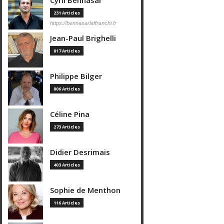
Cyril Bennasar
231 Articles
https://bennasarlaffranchi.fr
Jean-Paul Brighelli
817 Articles
Philippe Bilger
806 Articles
Céline Pina
273 Articles
Didier Desrimais
403 Articles
Sophie de Menthon
116 Articles