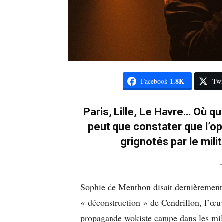
1.8K
Facebook
Twi
Paris, Lille, Le Havre… Où qu
peut que constater que l’o
grignotés par le mili
Sophie de Menthon disait dernièremen
« déconstruction » de Cendrillon, l’œu
propagande wokiste campe dans les mili