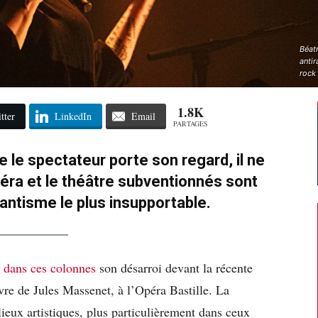
Béatr
anti
rock 
1.8K
tter
LinkedIn
Email
PARTAGES
e le spectateur porte son regard, il ne
péra et le théâtre subventionnés sont
tantisme le plus insupportable.
t
dans ces colonnes
son désarroi devant la récente
vre de Jules Massenet, à l’Opéra Bastille. La
eux artistiques, plus particulièrement dans ceux