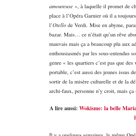
amoureuse
», à laquelle il promet de c
place à l’Opéra Garnier où il a toujours
l’
Otello
de Verdi. Mise en abyme, paran
bazar. Mais… ce n’était qu’un rêve absur
mauvais mais ça a beaucoup plu aux adm
enthousiasmés par les sous-entendus soc
genre « les quartiers c’est pas que des
portable, c’est aussi des jeunes issus d
sortir de la misère culturelle et de la 
archi-faux, personne n’y croit, mais ça
A lire aussi:
Wokisme: la belle Maria
Il y a quelques semaines, le même Opér