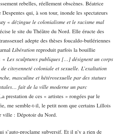
aussement rebelles, réellement obscènes. Béatrice
e Despentes qui, à son tour, inonde les spectateurs
asey «
dézingue le colonialisme et le racisme mal
récise le site du Théâtre du Nord. Elle éructe des
transsexuel adepte des thèses foucaldo-butlériennes
ournal
Libération
reproduit parfois la bouillie
 : «
Les sculptures publiques […] désignent un corps
 de citoyenneté coloniale et sexuelle. L’exaltation
nche, masculine et hétérosexuelle par des statues
ntales… fait de la ville moderne un parc
La prestation de ces « artistes » rongées par le
ifie, me semble-t-il, le petit nom que certains Lillois
 ville : Dépotoir du Nord.
ui s’auto-proclame subversif. Et il n’y a rien de