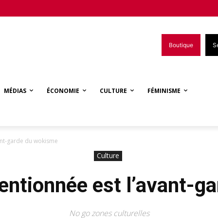
Boutique
S
MÉDIAS
ÉCONOMIE
CULTURE
FÉMINISME
vant-garde du wokisme
Culture
ventionnée est l’avant-g
No go zones culturelles