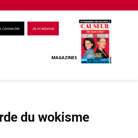
e connecter
Je m'abonne
MAGAZINES
arde du wokisme