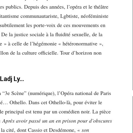
s publics. Depuis des années, l’opéra et le théâtre
litantisme communautariste, Lgbtiste, néoféministe
s subtilement les porte-voix de ces mouvements en
 De la justice sociale à la fluidité sexuelle, de la
e » à celle de l’hégémonie « hétéronormative »,
illon de la culture officielle. Tour d’horizon non
 Ladj Ly…
 “3e Scène” (numérique), l’Opéra national de Paris
lé… Othello. Dans cet Othello-là, pour éviter le
ôle principal est tenu par un comédien noir. La pièce
«
Après avoir passé un an en prison pour d’obscures
e la cité, dont Cassio et Desdémone, «
son