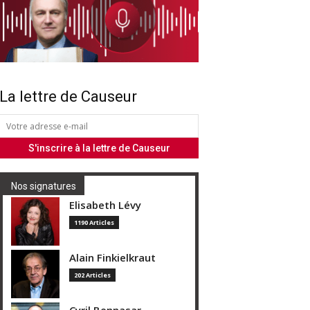
La lettre de Causeur
Nos signatures
Elisabeth Lévy
1190 Articles
Alain Finkielkraut
202 Articles