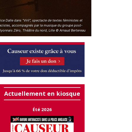
ice Dalle dans "Viril", spectacle de textes féministes et
racistes, accompagnés par la musique du groupe post-
lyonnais Zéro, Théâtre du nord, Lille © Arnaud Bertereau
Actuellement en kiosque
Été 2026