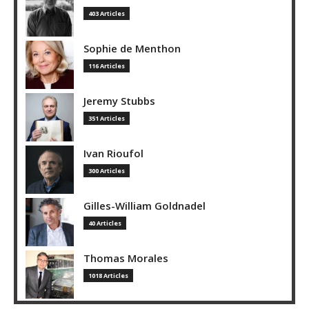
403 Articles
Sophie de Menthon
116 Articles
Jeremy Stubbs
351 Articles
Ivan Rioufol
300 Articles
Gilles-William Goldnadel
40 Articles
Thomas Morales
1018 Articles