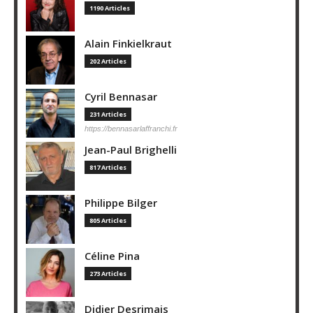
1190 Articles
Alain Finkielkraut
202 Articles
Cyril Bennasar
231 Articles
https://bennasarlaffranchi.fr
Jean-Paul Brighelli
817 Articles
Philippe Bilger
805 Articles
Céline Pina
273 Articles
Didier Desrimais