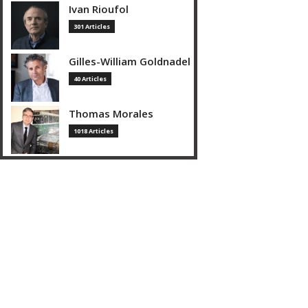
Ivan Rioufol
301 Articles
Gilles-William Goldnadel
40 Articles
Thomas Morales
1018 Articles