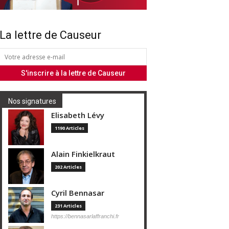
La lettre de Causeur
Nos signatures
Elisabeth Lévy
1190 Articles
Alain Finkielkraut
202 Articles
Cyril Bennasar
231 Articles
https://bennasarlaffranchi.fr