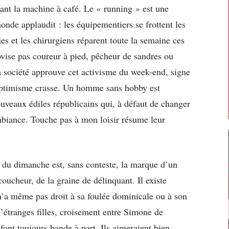
ant la machine à café. Le « running » est une
nde applaudit : les équipementiers se frottent les
es et les chirurgiens réparent toute la semaine ces
ovise pas coureur à pied, pêcheur de sandres ou
la société approuve cet activisme du week-end, signe
optimisme crasse. Un homme sans hobby est
veaux édiles républicains qui, à défaut de changer
ambiance. Touche pas à mon loisir résume leur
 du dimanche est, sans conteste, la marque d’un
coucheur, de la graine de délinquant. Il existe
n’a même pas droit à sa foulée dominicale ou à son
étranges filles, croisement entre Simone de
font toujours bande à part. Ils aimeraient bien