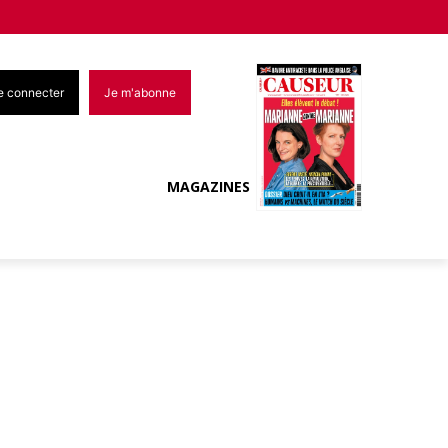
e connecter
Je m'abonne
MAGAZINES