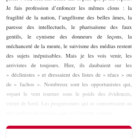
Je fais profession d’enfoncer les mêmes clous : la
fragilité de la nation, l’angélisme des belles âmes, la
paresse des intellectuels, le pharisaïsme des faux
gentils, le cynisme des donneurs de leçons, la
méchanceté de la meute, le suivisme des médias restent
des sujets inépuisables. Mais je les vois venir, les
arrivistes de toujours. Hier, ils daubaient sur les
« déclinistes » et dressaient des listes de « réacs » ou
de « fachos ». Nombreux sont les opportunistes qui,
voyant le vent tourner sous le poids des évidences,
virent de bord. Les progressistes qui se convertissent au
réel parlent désormais, sans se l’avouer, comme