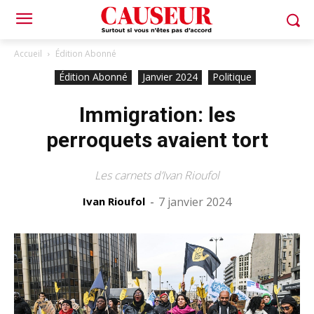
Accueil
Édition Abonné
Édition Abonné
Janvier 2024
Politique
Immigration: les
perroquets avaient tort
Les carnets d’Ivan Rioufol
Ivan Rioufol
-
7 janvier 2024