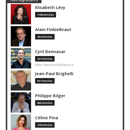
Elisabeth Lévy
1190 Articles
Alain Finkielkraut
202 Articles
Cyril Bennasar
231 Articles
https://bennasarlaffranchi.fr
Jean-Paul Brighelli
817 Articles
Philippe Bilger
805 Articles
Céline Pina
273 Articles