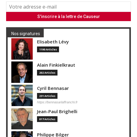
Nos signatures
Elisabeth Lévy
1190 Articles
Alain Finkielkraut
202 Articles
Cyril Bennasar
231 Articles
https://bennasarlaffranchi.fr
Jean-Paul Brighelli
817 Articles
Philippe Bilger