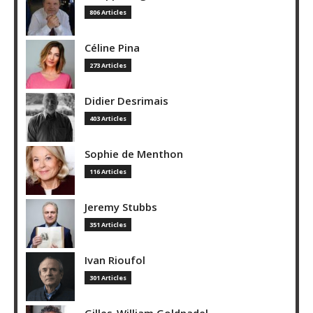
806 Articles
Céline Pina
273 Articles
Didier Desrimais
403 Articles
Sophie de Menthon
116 Articles
Jeremy Stubbs
351 Articles
Ivan Rioufol
301 Articles
Gilles-William Goldnadel