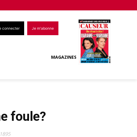
e connecter
Je m'abonne
MAGAZINES
e foule?
 1895