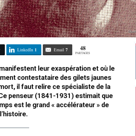
Gust
48
1
7
r
LinkedIn
Email
PARTAGES
 manifestent leur exaspération et où le
ement contestataire des gilets jaunes
t, il faut relire ce spécialiste de la
 Ce penseur (1841-1931) estimait que
temps est le grand « accélérateur » de
l’histoire.