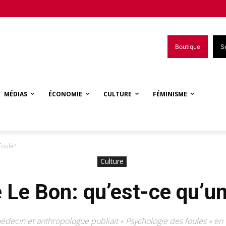
Boutique
S
MÉDIAS
ÉCONOMIE
CULTURE
FÉMINISME
foule?
Culture
 Le Bon: qu’est-ce qu’un
édecin et anthropologue publiait « Psychologie des foules » en