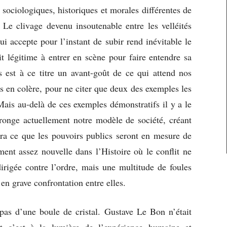
 sociologiques, historiques et morales différentes de
. Le clivage devenu insoutenable entre les velléités
i accepte pour l’instant de subir rend inévitable le
t légitime à entrer en scène pour faire entendre sa
es est à ce titre un avant-goût de ce qui attend nos
s en colère, pour ne citer que deux des exemples les
Mais au-delà de ces exemples démonstratifs il y a le
i ronge actuellement notre modèle de société, créant
era ce que les pouvoirs publics seront en mesure de
ement assez nouvelle dans l’Histoire où le conflit ne
irigée contre l’ordre, mais une multitude de foules
 en grave confrontation entre elles.
 pas d’une boule de cristal. Gustave Le Bon n’était
 c’est à la lumière de l’expérience humaine et