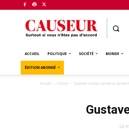
Boutique
ACCUEIL
POLITIQUE
SOCIÉTÉ
MONDE
ÉDITION ABONNÉ
Accueil
Culture
Gustave Le Bon: qu’est-ce qu’une 
Gustave
Le m