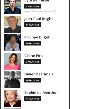
Cyril Bennasar
231 Articles
https://bennasarlaffranchi.fr
Jean-Paul Brighelli
817 Articles
Philippe Bilger
806 Articles
Céline Pina
273 Articles
Didier Desrimais
404 Articles
Sophie de Menthon
116 Articles