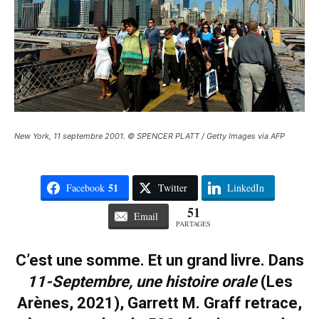
New York, 11 septembre 2001. © SPENCER PLATT / Getty Images via AFP
51
Facebook
Twitter
LinkedIn
51
Email
PARTAGES
C’est une somme. Et un grand livre. Dans
11-Septembre, une histoire orale
(Les
Arènes, 2021
)
, Garrett M. Graff retrace,