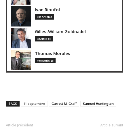
Ivan Rioufol
301 Articles
Gilles-William Goldnadel
40 Articles
Thomas Morales
1018 Articles
TAGS
11 septembre
Garrett M. Graff
Samuel Huntington
Article précédent
Article suivant