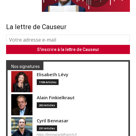
La lettre de Causeur
Nos signatures
Elisabeth Lévy
1190 Articles
Alain Finkielkraut
202 Articles
Cyril Bennasar
231 Articles
https://bennasarlaffranchi.fr