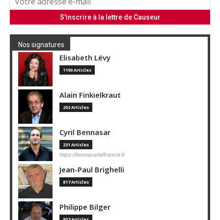
Nos signatures
Elisabeth Lévy
1190 Articles
Alain Finkielkraut
202 Articles
Cyril Bennasar
231 Articles
https://bennasarlaffranchi.fr
Jean-Paul Brighelli
817 Articles
Philippe Bilger
807 Articles