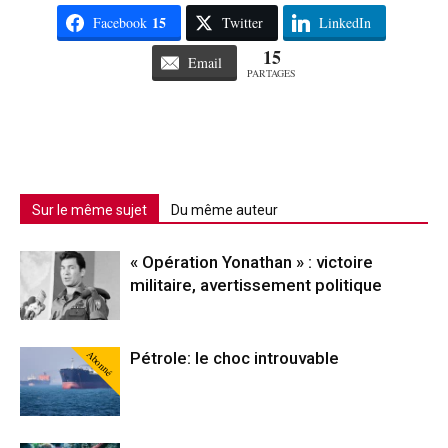
15
Facebook
Twitter
LinkedIn
15
Email
PARTAGES
Sur le même sujet
Du même auteur
« Opération Yonathan » : victoire
militaire, avertissement politique
Abonné
Pétrole: le choc introuvable