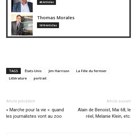
40 Articles
Thomas Morales
1019 Articles
TAGS
États-Unis
Jim Harrison
La Fille du fermier
Littérature
portrait
Article précédent
Article suivant
« Marche pour la vie »: quand
Alain de Benoist, Mai 68, le
les journalistes vont au zoo
réel, Melanie Klein, etc.