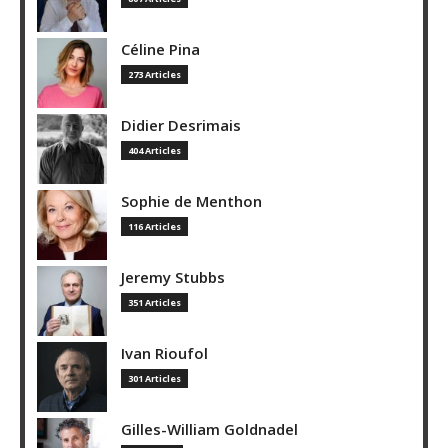
Céline Pina
273 Articles
Didier Desrimais
404 Articles
Sophie de Menthon
116 Articles
Jeremy Stubbs
351 Articles
Ivan Rioufol
301 Articles
Gilles-William Goldnadel