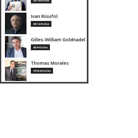
351 Articles
Ivan Rioufol
301 Articles
Gilles-William Goldnadel
40 Articles
Thomas Morales
1018 Articles