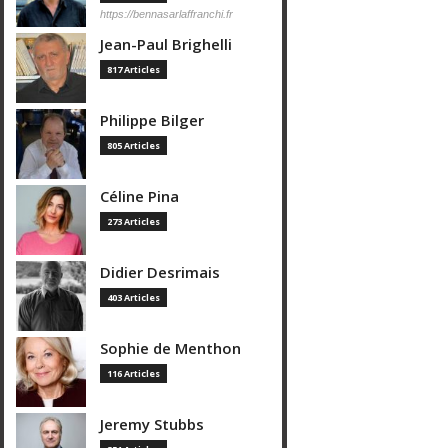
https://bennasarlaffranchi.fr
Jean-Paul Brighelli
817 Articles
Philippe Bilger
805 Articles
Céline Pina
273 Articles
Didier Desrimais
403 Articles
Sophie de Menthon
116 Articles
Jeremy Stubbs