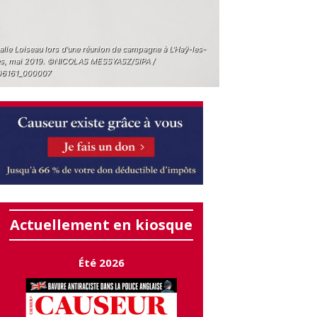
alie Loiseau lors d'une réunion de campagne à L'Haÿ-les-
s, mai 2019. ©NICOLAS MESSYASZ/SIPA /
6161_000007
Actuellement en kiosque
Été 2026