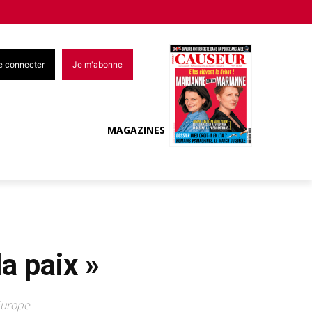
e connecter
Je m'abonne
MAGAZINES
la paix »
Europe