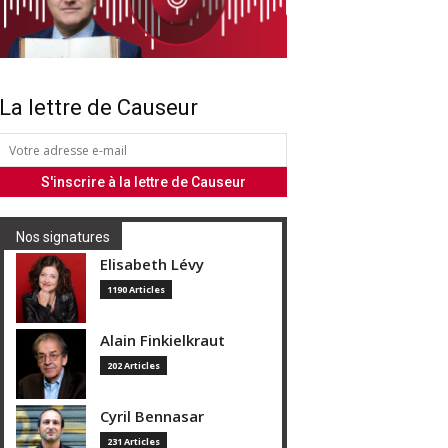
La lettre de Causeur
Nos signatures
Elisabeth Lévy
1190 Articles
Alain Finkielkraut
202 Articles
Cyril Bennasar
231 Articles