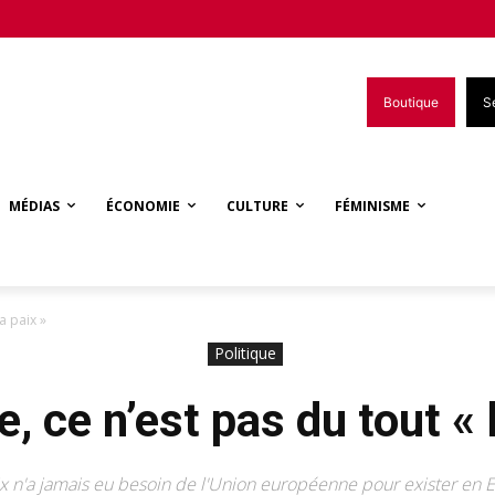
Boutique
S
MÉDIAS
ÉCONOMIE
CULTURE
FÉMINISME
a paix »
Politique
, ce n’est pas du tout « 
ix n'a jamais eu besoin de l'Union européenne pour exister en 