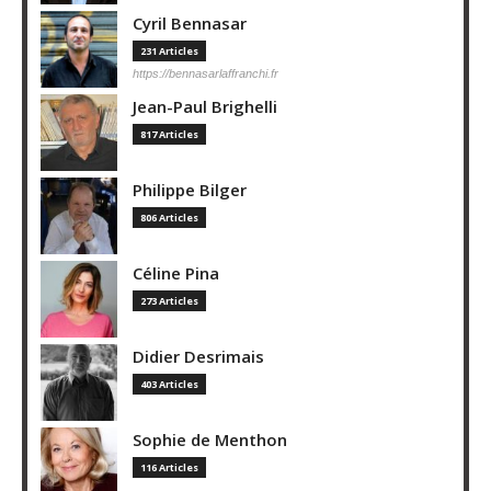
Cyril Bennasar
231 Articles
https://bennasarlaffranchi.fr
Jean-Paul Brighelli
817 Articles
Philippe Bilger
806 Articles
Céline Pina
273 Articles
Didier Desrimais
403 Articles
Sophie de Menthon
116 Articles