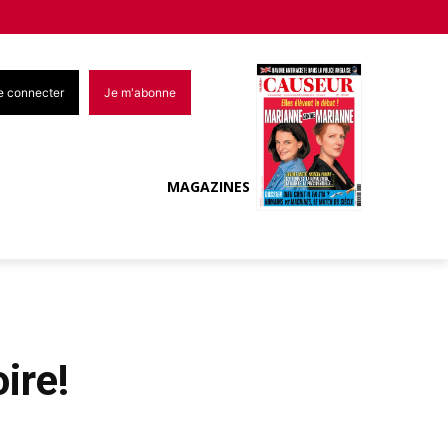
e connecter
Je m'abonne
MAGAZINES
ire!