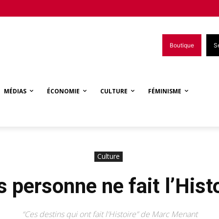
Boutique
S
MÉDIAS
ÉCONOMIE
CULTURE
FÉMINISME
Culture
s personne ne fait l’Histo
“Ces destins qui ont fait l'Histoire” de Marc Menant