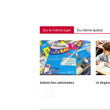
Sur le même sujet
Du même auteur
Antisèches antisémites
IA dégéné