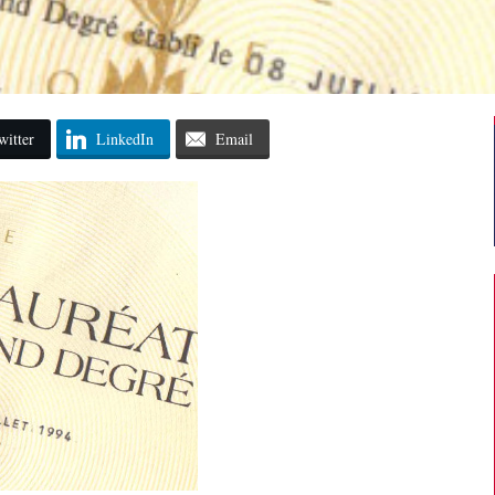
witter
LinkedIn
Email