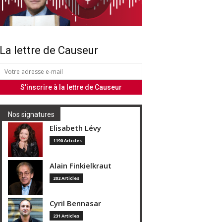
La lettre de Causeur
Nos signatures
Elisabeth Lévy
1190 Articles
Alain Finkielkraut
202 Articles
Cyril Bennasar
231 Articles