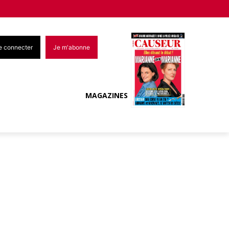
e connecter
Je m'abonne
MAGAZINES