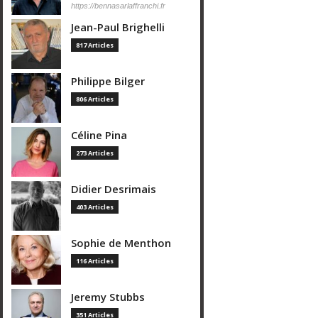
https://bennasarlaffranchi.fr
Jean-Paul Brighelli
817 Articles
Philippe Bilger
806 Articles
Céline Pina
273 Articles
Didier Desrimais
403 Articles
Sophie de Menthon
116 Articles
Jeremy Stubbs
351 Articles