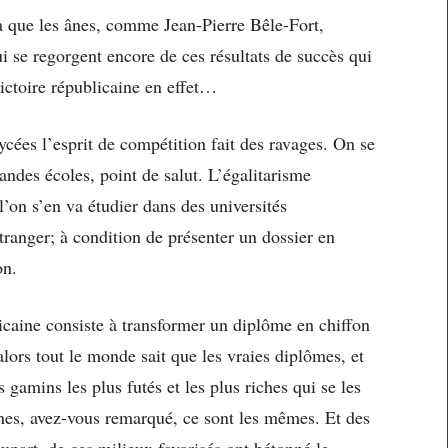
y a que les ânes, comme Jean-Pierre Bêle-Fort,
ui se regorgent encore de ces résultats de succès qui
victoire républicaine en effet…
ycées l’esprit de compétition fait des ravages. On se
andes écoles, point de salut. L’égalitarisme
l’on s’en va étudier dans des universités
’étranger; à condition de présenter un dossier en
on.
licaine consiste à transformer un diplôme en chiffon
ors tout le monde sait que les vraies diplômes, et
 gamins les plus futés et les plus riches qui se les
iches, avez-vous remarqué, ce sont les mêmes. Et des
lupart, de ces milieux favorisés ont bétonné le