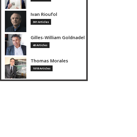
Ivan Rioufol
301 Articles
Gilles-William Goldnadel
40 Articles
Thomas Morales
1018 Articles