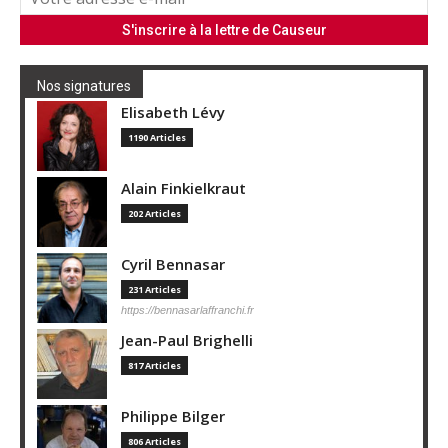
Nos signatures
Elisabeth Lévy
1190 Articles
Alain Finkielkraut
202 Articles
Cyril Bennasar
231 Articles
https://bennasarlaffranchi.fr
Jean-Paul Brighelli
817 Articles
Philippe Bilger
806 Articles