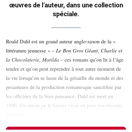
œuvres de l’auteur, dans une collection
spéciale.
Roald Dahl est un grand auteur anglo-saxon de la «
littérature jeunesse » –
Le Bon Gros Géant
,
Charlie et
la Chocolaterie
,
Matilda
– ces romans qu’on lit à l’âge
tendre et qu’on peut reprendre à tout autre moment de
la vie lorsqu’on se lasse de la grisaille du monde et des
pesanteurs de la production romanesque sanctifiée par
les officines de la bien pensance. Dahl est mort en
1990. On aurait pu le laisser vivre en paix son éternité,
mais non