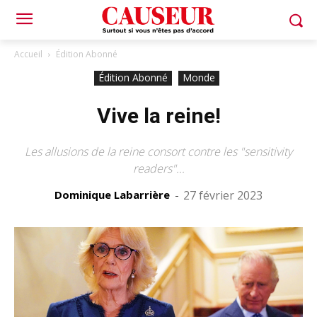
Accueil
Édition Abonné
Édition Abonné
Monde
Vive la reine!
Les allusions de la reine consort contre les "sensitivity
readers"...
Dominique Labarrière
-
27 février 2023