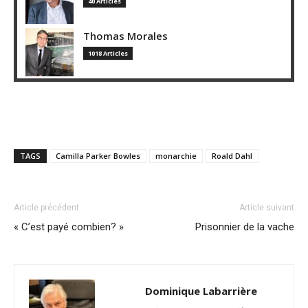
40 Articles
Thomas Morales
1018 Articles
TAGS
Camilla Parker Bowles
monarchie
Roald Dahl
Article précédent
Article suivant
« C’est payé combien? »
Prisonnier de la vache
Dominique Labarrière