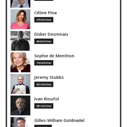
Céline Pina
273 Articles
Didier Desrimais
404 Articles
Sophie de Menthon
116 Articles
Jeremy Stubbs
351 Articles
Ivan Rioufol
301 Articles
Gilles-William Goldnadel