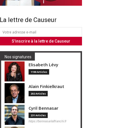
La lettre de Causeur
Nos signatures
Elisabeth Lévy
1190 Articles
Alain Finkielkraut
202 Articles
Cyril Bennasar
231 Articles
https://bennasarlaffranchi.fr