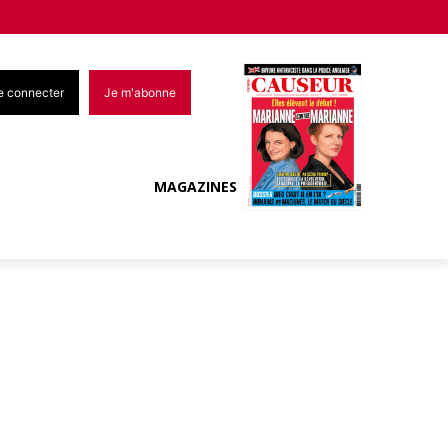
e connecter
Je m'abonne
MAGAZINES