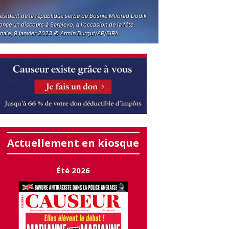
résident de la république serbe de Bosnie Milorad Dodik
nce un discours à Sarajevo, à l'occasion de la fête
onale, 9 janvier 2023 © Armin Durgut/AP/SIPA
Actuellement en kiosque
Été 2026