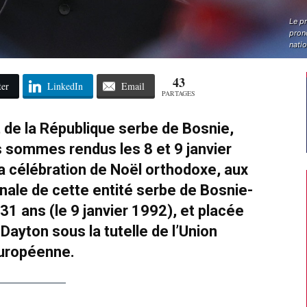
Le p
prono
nati
43
ter
LinkedIn
Email
PARTAGES
nt de la République serbe de Bosnie,
 sommes rendus les 8 et 9 janvier
la célébration de Noël orthodoxe, aux
nale de cette entité serbe de Bosnie-
31 ans (le 9 janvier 1992), et placée
Dayton sous la tutelle de l’Union
uropéenne.