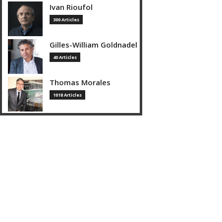
Ivan Rioufol
300 Articles
Gilles-William Goldnadel
40 Articles
Thomas Morales
1018 Articles