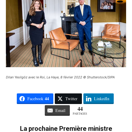
Dilan Yesilgöz avec le Roi, La Haye, 8 février 2022 © Shutterstock/SIPA
44
Facebook
Twitter
LinkedIn
44
Email
PARTAGES
La prochaine Première ministre