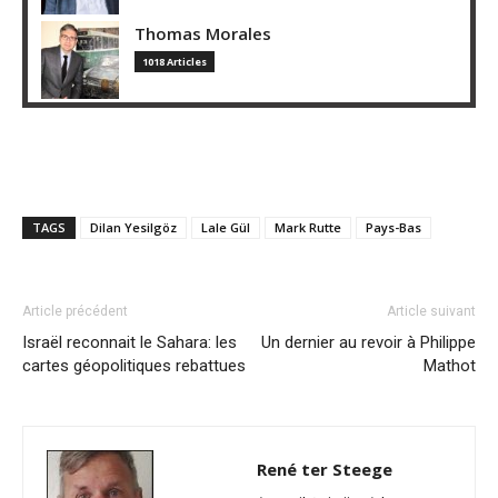
Thomas Morales
1018 Articles
TAGS
Dilan Yesilgöz
Lale Gül
Mark Rutte
Pays-Bas
Article précédent
Article suivant
Israël reconnait le Sahara: les
Un dernier au revoir à Philippe
cartes géopolitiques rebattues
Mathot
René ter Steege