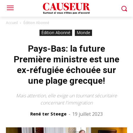
Accueil
Édition Abonné
Édition Abonné
Monde
Pays-Bas: la future
Première ministre est une
ex-réfugiée échouée sur
une plage grecque!
Mais attention, elle exige un tournant sécuritaire
concernant l'immigration
René ter Steege
-
19 juillet 2023