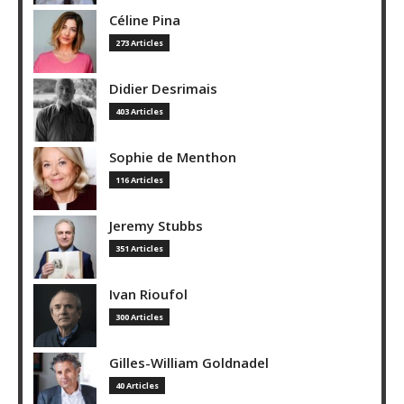
Céline Pina
273 Articles
Didier Desrimais
403 Articles
Sophie de Menthon
116 Articles
Jeremy Stubbs
351 Articles
Ivan Rioufol
300 Articles
Gilles-William Goldnadel
40 Articles