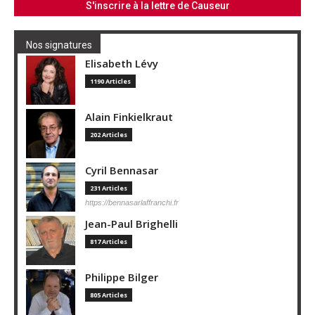
Nos signatures
Elisabeth Lévy
1190 Articles
Alain Finkielkraut
202 Articles
Cyril Bennasar
231 Articles
https://bennasarlaffranchi.fr
Jean-Paul Brighelli
817 Articles
Philippe Bilger
805 Articles