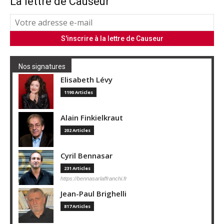
La lettre de Causeur
Nos signatures
Elisabeth Lévy
1190 Articles
Alain Finkielkraut
202 Articles
Cyril Bennasar
231 Articles
https://bennasarlaffranchi.fr
Jean-Paul Brighelli
817 Articles