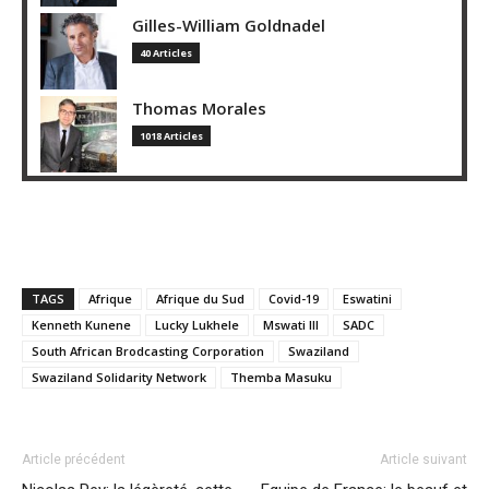
Gilles-William Goldnadel
40 Articles
Thomas Morales
1018 Articles
TAGS
Afrique
Afrique du Sud
Covid-19
Eswatini
Kenneth Kunene
Lucky Lukhele
Mswati III
SADC
South African Brodcasting Corporation
Swaziland
Swaziland Solidarity Network
Themba Masuku
Article précédent
Article suivant