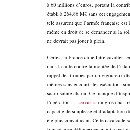
à 60 millions d’euros, portant la contri
établi à 264,86 M€ sans cet engagement 
télé assurent que l’armée française est l
même en droit de se demander si la soli
ne devrait pas jouer à plein.
Certes, la France aime faire cavalier seu
dans la lutte contre la montée de l’isl
rappel des troupes par un vigoureux dis
mêmes sans encourir les exécutions so
sacro-sainte charia. Ce manque d’inspi
l’opération :
« serval »
, un gros chat tr
capacité de souplesse et d’adaptation d
été plus convaincant. Cette cavalcade 
française en déliquescence qui a parfoi