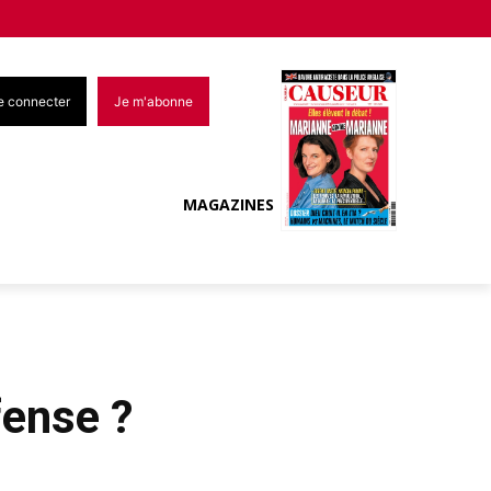
e connecter
Je m'abonne
MAGAZINES
fense ?