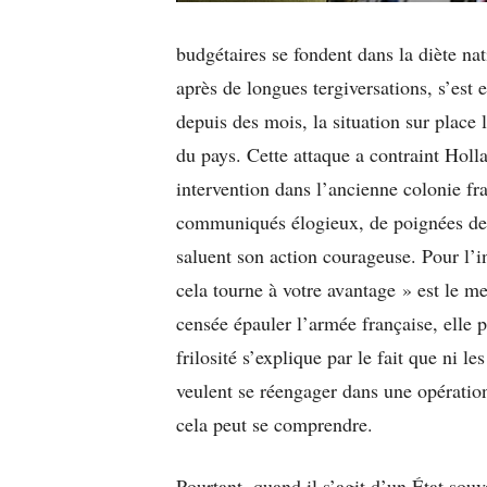
budgétaires se fondent dans la diète na
après de longues tergiversations, s’est 
depuis des mois, la situation sur place 
du pays. Cette attaque a contraint Hol
intervention dans l’ancienne colonie fr
communiqués élogieux, de poignées de m
saluent son action courageuse. Pour l’i
cela tourne à votre avantage » est le m
censée épauler l’armée française, elle 
frilosité s’explique par le fait que ni l
veulent se réengager dans une opératio
cela peut se comprendre.
Pourtant, quand il s’agit d’un État sou