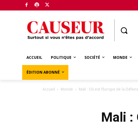
Boutique
ACCUEIL
POLITIQUE
SOCIÉTÉ
MONDE
ÉDITION ABONNÉ
Accueil
Monde
Mali : Où est l’Europe de la Défens
Mali :