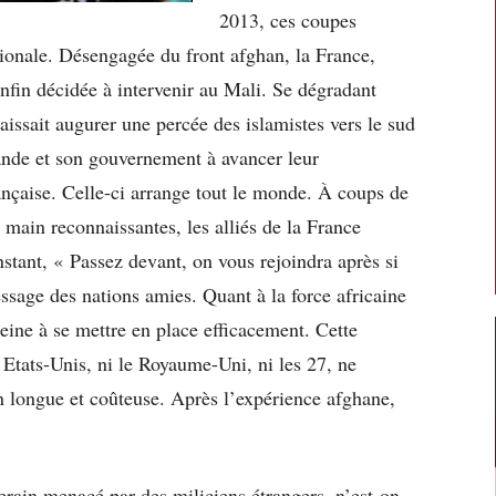
2013, ces coupes
tionale. Désengagée du front afghan, la France,
enfin décidée à intervenir au Mali. Se dégradant
laissait augurer une percée des islamistes vers le sud
lande et son gouvernement à avancer leur
ançaise. Celle-ci arrange tout le monde. À coups de
ain reconnaissantes, les alliés de la France
nstant, « Passez devant, on vous rejoindra après si
essage des nations amies. Quant à la force africaine
peine à se mettre en place efficacement. Cette
es Etats-Unis, ni le Royaume-Uni, ni les 27, ne
n longue et coûteuse. Après l’expérience afghane,
verain menacé par des miliciens étrangers, n’est-on