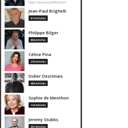
https://bennasarlaffranchi.fr
Jean-Paul Brighelli
817 Articles
Philippe Bilger
806 Articles
Céline Pina
273 Articles
Didier Desrimais
403 Articles
Sophie de Menthon
116 Articles
Jeremy Stubbs
351 Articles