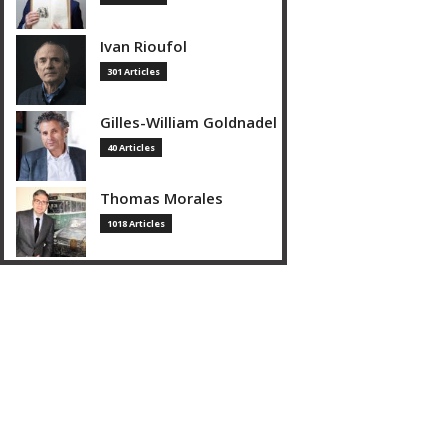
Ivan Rioufol
301 Articles
Gilles-William Goldnadel
40 Articles
Thomas Morales
1018 Articles