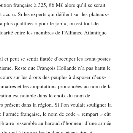
bution française à 325, 86 M€ alors qu’il se serait
accru. Si les experts qui défilent sur les plateaux-
a plus qualifiée « pour le job », on est tout de
darité entre les membres de l’Alliance Atlantique
l et peut se sentir flattée d’occuper les avant-postes
amisme. Reste que François Hollande n’a pas battu le
cours sur les droits des peuples à disposer d’eux-
mmaires et les amputations prononcées au nom de la
ration est notable dans le choix du nom de
ès présent dans la région. Si l’on voulait souligner la
e l’armée française, le nom de code « rempart » eût
solitaire ressemble au baroud d’honneur d’une armée
s du mal à trouver les budgets nécessaires à