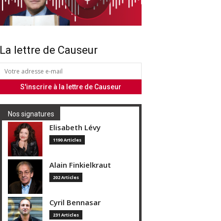
La lettre de Causeur
Nos signatures
Elisabeth Lévy
1190 Articles
Alain Finkielkraut
202 Articles
Cyril Bennasar
231 Articles