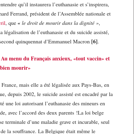
endre qu’il instaurera l’euthanasie et s’inspirera,
hard Ferrand, président de l’Assemblée nationale et
ril
, que
«
le droit de mourir dans la dignité »
,
la légalisation de l’euthanasie et du suicide assisté,
[6]
’un second quinquennat d’Emmanuel Macron
.
:
Au menu du Français anxieux, «tout vaccin» et
bien mourir»
n France, mais elle a été légalisée aux Pays-Bas, en
, depuis 2002, le suicide assisté est encadré par la
té une loi autorisant l’euthanasie des mineurs en
de, avec l’accord des deux parents !La loi belge
se terminale d’une maladie grave et incurable, seul
f de la souffrance. La Belgique était même le