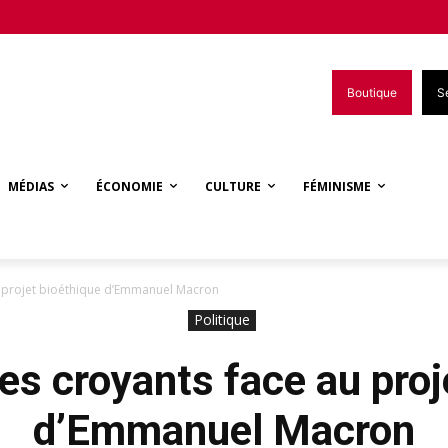
Boutique
S
MÉDIAS
ÉCONOMIE
CULTURE
FÉMINISME
u projet bioéthique d’Emmanuel Macron
Politique
es croyants face au proj
d’Emmanuel Macron