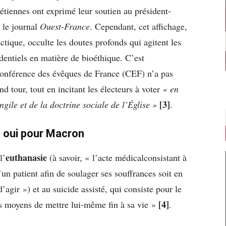
rétiennes ont exprimé leur soutien au président-
s le journal
Ouest-France
. Cependant, cet affichage,
ctique, occulte les doutes profonds qui agitent les
identiels en matière de bioéthique. C’est
Conférence des évêques de France (CEF) n’a pas
d tour, tout en incitant les électeurs à voter
« en
[3]
ngile et de la doctrine sociale de l’Église »
.
, oui pour Macron
euthanasie
l’
(à savoir, « l’acte médicalconsistant à
un patient afin de soulager ses souffrances soit en
d’agir ») et au suicide assisté, qui consiste pour le
[4]
es moyens de mettre lui-même fin à sa vie »
.