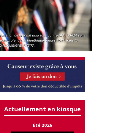
festation de la Manif pour tous contre GPA, la PMA sans
et le projet de loi bioethique, 7 mars 2021, Paris ©
UALD MEIGNEUX/SIPA
Actuellement en kiosque
Été 2026