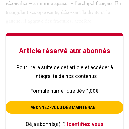
réconcilier – a minima apaiser – l’archipel français. En
triangulant ses opposants, désossant la droite et la
gauche, il aggrave des fractures, accélère
Article réservé aux abonnés
Pour lire la suite de cet article et accéder à
l'intégralité de nos contenus
Formule numérique dès 1,00€
ABONNEZ-VOUS DÈS MAINTENANT
Déjà abonné(e)
?
Identifiez-vous