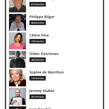
817 Articles
Philippe Bilger
804 Articles
Céline Pina
273 Articles
Didier Desrimais
403 Articles
Sophie de Menthon
116 Articles
Jeremy Stubbs
351 Articles
Ivan Rioufol