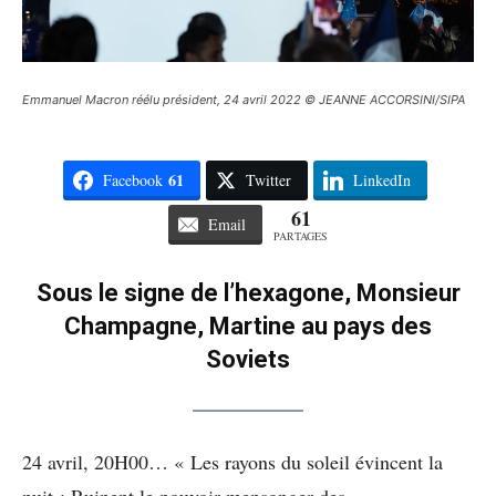
Emmanuel Macron réélu président, 24 avril 2022 © JEANNE ACCORSINI/SIPA
61
Facebook
Twitter
LinkedIn
61
Email
PARTAGES
Sous le signe de l’hexagone, Monsieur
Champagne, Martine au pays des
Soviets
24 avril, 20H00… « Les rayons du soleil évincent la
nuit ; Ruinent le pouvoir mensonger des